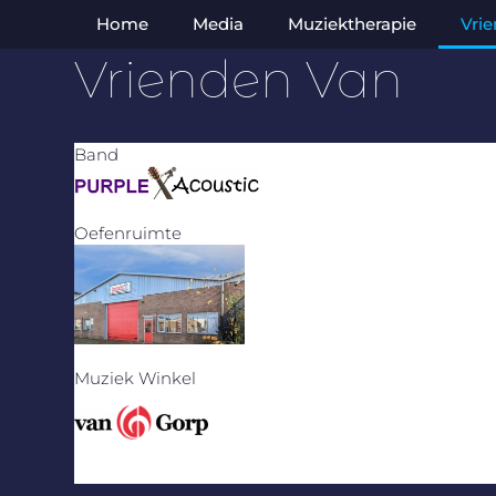
Home
Media
Muziektherapie
Vri
Vrienden Van
Band
Oefenruimte
Muziek Winkel