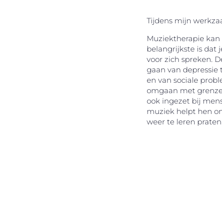
Tijdens mijn werkza
Muziektherapie kan 
belangrijkste is da
voor zich spreken. 
gaan van depressie t
en van sociale prob
omgaan met grenzen
ook ingezet bij men
muziek helpt hen om
weer te leren praten