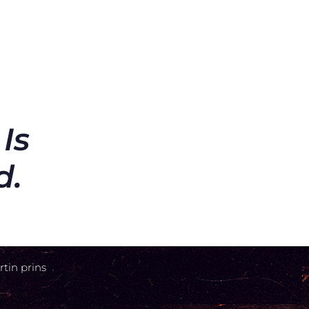
Is
d.
tin prins