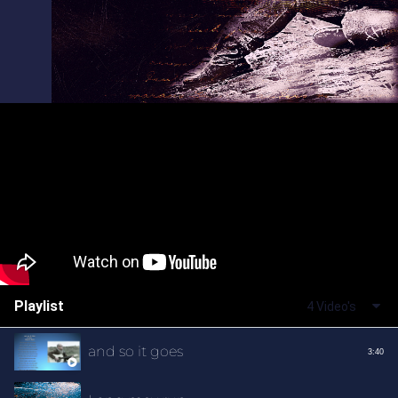
Playlist
4 Video's
and so it goes
3:40